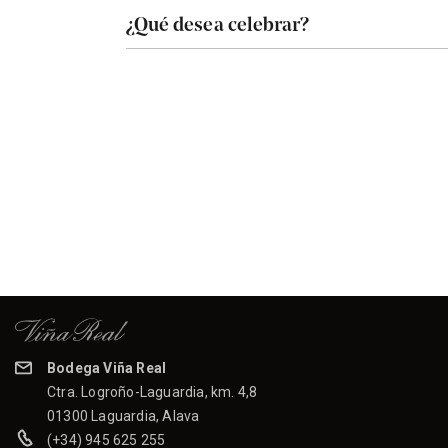
¿Qué desea celebrar?
Bodega Viña Real
Ctra. Logroño-Laguardia, km. 4,8
01300 Laguardia, Alava
(+34) 945 625 255