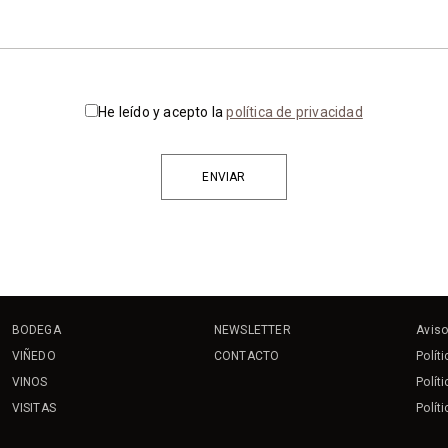
He leído y acepto la
política de privacidad
BODEGA
NEWSLETTER
Aviso
VIÑEDO
CONTACTO
Polít
VINOS
Polít
VISITAS
Polít